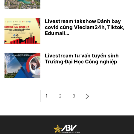
Livestream takshow Đánh bay
covid cùng Vieclam24h, Tiktok,
Edumall…
Livestream tư vấn tuyển sinh
Trường Đại Học Công nghiệp
1
2
3