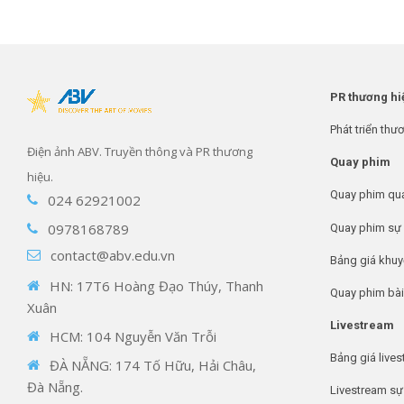
PR thương hi
Phát triển thư
Điện ảnh ABV. Truyền thông và PR thương
Quay phim
hiệu.
Quay phim qu
024 62921002
0978168789
Quay phim sự 
contact@abv.edu.vn
Bảng giá khuy
HN: 17T6 Hoàng Đạo Thúy, Thanh
Quay phim bài
Xuân
Livestream
HCM: 104 Nguyễn Văn Trỗi
Bảng giá live
ĐÀ NẴNG: 174 Tố Hữu, Hải Châu,
Đà Nẵng.
Livestream sự