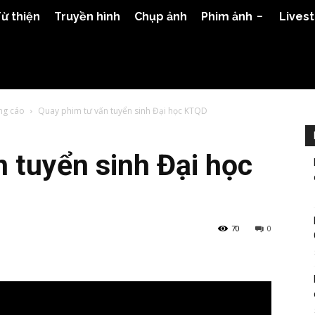
ừ thiện
Truyền hình
Chụp ảnh
Phim ảnh
Lives
ng cáo
Quay phim tư vấn tuyển sinh Đại học KTQD
 tuyển sinh Đại học
70
0