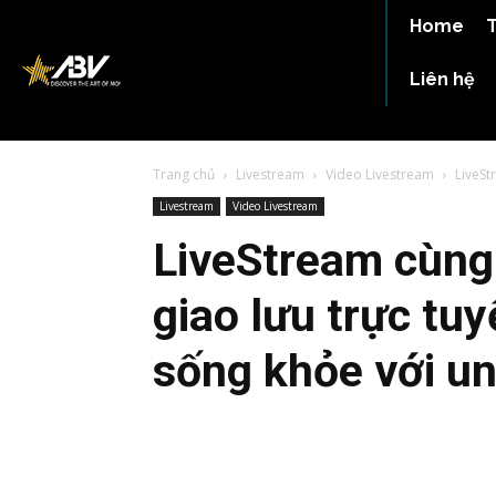
Home
T
Liên hệ
Trang chủ
Livestream
Video Livestream
LiveSt
Livestream
Video Livestream
LiveStream cùng
giao lưu trực tu
sống khỏe với un