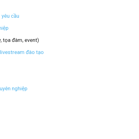
o yêu cầu
hiệp
w, tọa đàm, event)
, livestream đào tạo
huyên nghiệp