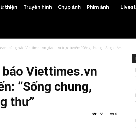
ừ thiện
Truyền hình
Chụp ảnh
Phim ảnh
Lives
ream cùng báo Viettimes.vn giao lưu trực tuyến: “Sống chung, sống khỏe...
 báo Viettimes.vn
yến: “Sống chung,
g thư”
153
0